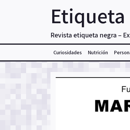
Skip
Etiqueta
to
content
Revista etiqueta negra – E
Curiosidades
Nutrición
Person