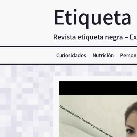
Skip
Etiqueta
to
content
Revista etiqueta negra – E
Curiosidades
Nutrición
Person