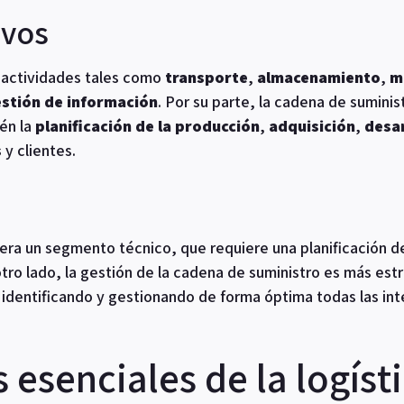
ivos
ca actividades tales como
transporte
,
almacenamiento
,
m
stión de información
. Por su parte, la cadena de sumini
ién la
planificación de la producción
,
adquisición
,
desa
s
y clientes.
era un segmento técnico, que requiere una planificación d
tro lado, la gestión de la cadena de suministro es más est
identificando y gestionando de forma óptima todas las int
senciales de la logíst